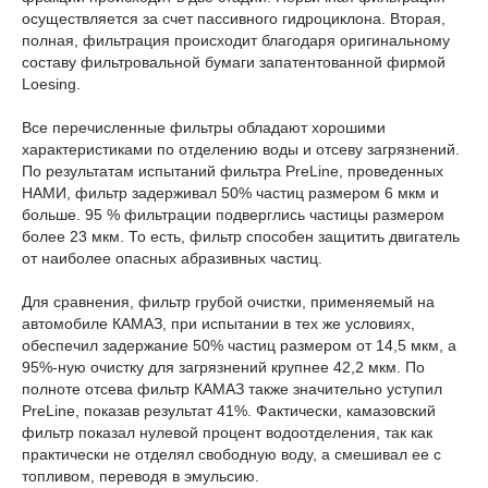
осуществляется за счет пассивного гидроциклона. Вторая,
полная, фильтрация происходит благодаря оригинальному
составу фильтровальной бумаги запатентованной фирмой
Loesing.
Все перечисленные фильтры обладают хорошими
характеристиками по отделению воды и отсеву загрязнений.
По результатам испытаний фильтра PreLine, проведенных
НАМИ, фильтр задерживал 50% частиц размером 6 мкм и
больше. 95 % фильтрации подверглись частицы размером
более 23 мкм. То есть, фильтр способен защитить двигатель
от наиболее опасных абразивных частиц.
Для сравнения, фильтр грубой очистки, применяемый на
автомобиле КАМАЗ, при испытании в тех же условиях,
обеспечил задержание 50% частиц размером от 14,5 мкм, а
95%-ную очистку для загрязнений крупнее 42,2 мкм. По
полноте отсева фильтр КАМАЗ также значительно уступил
PreLine, показав результат 41%. Фактически, камазовский
фильтр показал нулевой процент водоотделения, так как
практически не отделял свободную воду, а смешивал ее с
топливом, переводя в эмульсию.