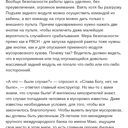
Вообще безопасности работы здесь уделено, без
преувеличения, огромное внимание. Взять хотя бы разгрузку.
Подъем заднего модуля можно осуществить командой из
кабины, а вот команду на спуск можно дать только с
внешнего пульта. Причем одновременно нужно нажать две
кнопки на пульте, чтобы исключить даже малейшую
вероятность случайного срабатывания. Мера безопасности
прямо как в РВСН - для запуска ядерной ракеты тоже нужны
две кнопки, как и для опускания приемного модуля
мусоровозного кузова. Почему так? Водитель должен видеть,
что в мусоприемник или под опускающийся довольно
массивный задний модуль не попало что-либо или кто-либо
посторонний.
«А что — были случаи?» — спросил я. «Слава Богу, нет, не
было», — ответил главный конструктор. Но мы-то с вами
знаем, что случаи были! И миллионы кинозрителей знают,
что случаи попадания человека в мусоровоз известны. Даже
известны необходимые условия, для того, чтобы все
закончилось благополучно. Чтобы выжить внутри мусоровоза,
вы должны быть уволенным 29-летним топ-менеджером
крупного международного банка по имени Макс, ищущим
свое место в этом мире, то есть главным героем фильма