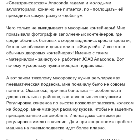
«Спецтрансовская» Anaconda гадами и молодыми
аллигаторами, конечно, не питается, по «поглощать» ей
приходится самую разную «добычу».
Чего только не выкидывают в мусорные контейнеры! Мне
показывали фотографии заполненных контейнеров, где
среди обычных бытовых отходов виднелись кресла-кровати,
бетонные обломки и двигатели от «Жигулей». И все это в
обычных дворовых контейнерах! Именно с таким
«материалом» зачастую и работает JOAB Anaconda. Вот
почему мусоровозу нужна мощная гидравлика.
А вот зачем тяжелому мусоровозу нужна регулируемая
пневматическая подвеска, мне поначалу было не совсем
понятно. Оказалось, причина банальна — особенности
дворов спальных районов, заставленных легковушками.
Регулировка клиренса по высоте позволяет заезжать колесом
на бордюр, минимизируя раскачку кузова, чтобы не зацепить
припаркованные автомобили. Иногда даже сантиметры
регулировок имеют значение. Да и при «порожнем» пробеге
машина на пневмоподвеске идет более плавно.