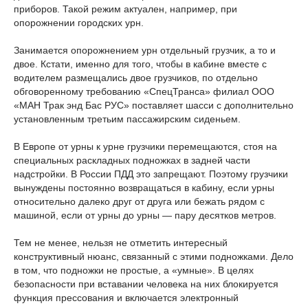
приборов. Такой режим актуален, например, при
опорожнении городских урн.
Занимается опорожнением урн отдельный грузчик, а то и
двое. Кстати, именно для того, чтобы в кабине вместе с
водителем размещались двое грузчиков, по отдельно
обговоренному требованию «СпецТранса» филиал ООО
«МАН Трак энд Бас РУС» поставляет шасси с дополнительно
установленным третьим пассажирским сиденьем.
В Европе от урны к урне грузчики перемещаются, стоя на
специальных раскладных подножках в задней части
надстройки. В России ПДД это запрещают. Поэтому грузчики
вынуждены постоянно возвращаться в кабину, если урны
относительно далеко друг от друга или бежать рядом с
машиной, если от урны до урны — пару десятков метров.
Тем не менее, нельзя не отметить интересный
конструктивный нюанс, связанный с этими подножками. Дело
в том, что подножки не простые, а «умные». В целях
безопасности при вставании человека на них блокируется
функция прессования и включается электронный