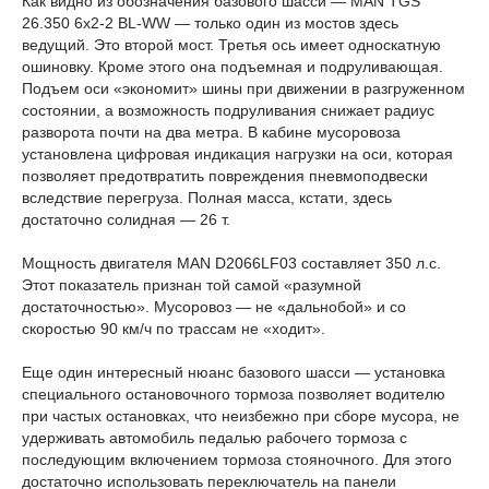
Как видно из обозначения базового шасси — MAN TGS
26.350 6x2-2 BL-WW — только один из мостов здесь
ведущий. Это второй мост. Третья ось имеет односкатную
ошиновку. Кроме этого она подъемная и подруливающая.
Подъем оси «экономит» шины при движении в разгруженном
состоянии, а возможность подруливания снижает радиус
разворота почти на два метра. В кабине мусоровоза
установлена цифровая индикация нагрузки на оси, которая
позволяет предотвратить повреждения пневмоподвески
вследствие перегруза. Полная масса, кстати, здесь
достаточно солидная — 26 т.
Мощность двигателя MAN D2066LF03 составляет 350 л.с.
Этот показатель признан той самой «разумной
достаточностью». Мусоровоз — не «дальнобой» и со
скоростью 90 км/ч по трассам не «ходит».
Еще один интересный нюанс базового шасси — установка
специального остановочного тормоза позволяет водителю
при частых остановках, что неизбежно при сборе мусора, не
удерживать автомобиль педалью рабочего тормоза с
последующим включением тормоза стояночного. Для этого
достаточно использовать переключатель на панели