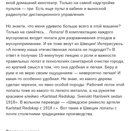
иной домашний кинотеатр. Только на самой надстройке
пультов — три. Есть еще пульт в кабине и выносной
радиопульт дистанционного управления.
Но знаете, что меня удивило больше всего в этой машине?
Только не смейтесь… Лопата! В комплектацию каждого
мусоровоза входит лопата для разравнивания отходов в
мусороприемнике. И ее тоже везут из Швеции! Интересуюсь:
«А почему наша отечественная лопата не подходит?» В
ответ я получаю 15-минутную лекцию о роли и важности
правильных лопат в технологиях санитарной очистки города,
но краткий смысл в том, что она удобная и легкая. Беру в
руки и не верю своим ощущениям — невероятно легкая! И
какая-то особенно удобная. Не знаю, из какого дерева
сделан черенок, но явно особой породы. Рабочий лоток этой
лопаты тоже из какого-то легкого металла, а на рукоятке
красивое клеймо «Karlstad Redskap. Svenskt Hantverk sedan
1918». В вольном переводе — «Шведское ремесло артели
Karlstad Redskap с 1918 г.». Вот такие в Швеции лопаты с
почти столетними традициями производства.