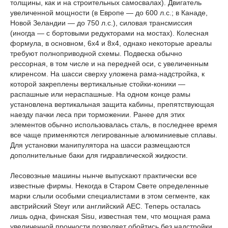
толщины, как и на строительных самосвалах). Двигатель
увеличенной мощности (в Европе — до 600 л.с.; в Канаде,
Новой Зеландии — до 750 л.с.), силовая трансмиссия
(иногда — с бортовыми редукторами на мостах). Колесная
формула, в основном, 6х4 и 8х4, однако некоторые ареалы
требуют полноприводной схемы. Подвеска обычно
рессорная, в том числе и на передней оси, с увеличенным
клиренсом. На шасси сверху уложена рама-надстройка, к
которой закреплены вертикальные стойки-коники —
распашные или нераспашные. На одном конце рамы
установлена вертикальная защита кабины, препятствующая
наезду пачки леса при торможении. Ранее для этих
элементов обычно использовалась сталь, в последнее время
все чаще применяются легированные алюминиевые сплавы.
Для установки манипулятора на шасси размещаются
дополнительные баки для гидравлической жидкости.
Лесовозные машины нынче выпускают практически все
известные фирмы. Некогда в Старом Свете определенные
марки слыли особыми специалистами в этом сегменте, как
австрийский Steyr или английский АЕС. Теперь осталась
лишь одна, финская Sisu, известная тем, что мощная рама
увеличенной прочности позволяет обойтись без надстройки.