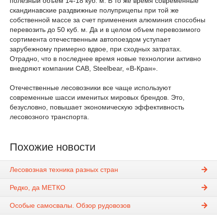
полезный объем 14-18 куб. м. В то же время современные
скандинавские раздвижные полуприцепы при той же
собственной массе за счет применения алюминия способны
перевозить до 50 куб. м. Да и в целом объем перевозимого
сортимента отечественным автопоездом уступает
зарубежному примерно вдвое, при сходных затратах.
Отрадно, что в последнее время новые технологии активно
внедряют компании САВ, Steelbear, «B-Кран».
Отечественные лесовозники все чаще используют
современные шасси именитых мировых брендов. Это,
безусловно, повышает экономическую эффективность
лесовозного транспорта.
Похожие новости
Лесовозная техника разных стран
Редко, да МЕТКО
Особые самоcвалы. Обзор рудовозов