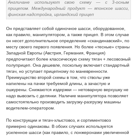
Англичане используют свою схему — с 3-осным
прицепом. Международный продукт — японское шасси,
финская надстройка, ирландский прицеп
Он представляет собой одиночное шасси, оборудованное,
как правило, манипулятором, а также прицеп. В этом случае
он несет дополнительное определение «скандинавский», по
месту своего первого появления. Но более «тесные» страны
Западной Европы (Австрия, Германия, Франция)
предпочитают более классическую схему тягач + лесовозный
полуприцеп. Она дешевле, поскольку включает стандартный
тягач, но уступает прицепному по маневренности.
Преимущество второй схемы в том, что стволы уже
напилены на пачки требуемой длины, а зачастую и
ошкурены. Снижаются издержки — нетоварную верхушку не
надо вывозить с делянки. Наличие манипулятора позволяет
самостоятельно производить загрузку-разгрузку машины
водителем-оператором.
По конструкции и тягач-хлыстовоз, и сортиментовоз
примерно одинаковы. В обоих случаях используется
усиленное шасси (как правило, с лонжеронами увеличенной