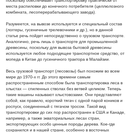
поскольку обеспечивает транспортировку практически от
места распиловки до конечного потребителя (целлюлозного
комбината, лесоперерабатывающего завода).
Разумеется, на вывозе используется и специальный состав
(логгеры, гусеничные трелевочники и др.), но в данной
статье речь пойдет непосредственно о грузовом транспорте.
Аналогично, речь лишь о транспорте для промышленной
древесины, поскольку для вывоза бытовой древесины
используется любое подходящее транспортное средство, от
мопеда в Китае до гусеничного трактора в Малайзии.
Весь грузовой транспорт (лесовозы) был похожим во всем
мире до 1970-х гг. До этого времени самым
распространенным способом была транспортировка леса в
хлыстах — спиленных стволах без ветвей целиком. Теперь
такие машины называют хлыстовозами. Они представляют
собой, как правило, короткий тягач с одной парой коников и
роспуск, соединенный с тягачом тросом. Такой вид
транспортировки до сих пор распространен в США и Канаде,
например, а также экваториальных лесах стран,
экспортирующих особо ценные породы дерева. Кое-где
сохранился и в нашей стране, особенно в восточных